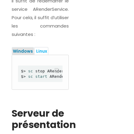
Il suffit de redémarrer le
service ARenderService.
Pour cela, il suffit d’utiliser
les commandes
suivantes :
Windows
 Linux
$> 
sc 
stop ARenderRenditionService

$> 
sc start 
Serveur de
présentation