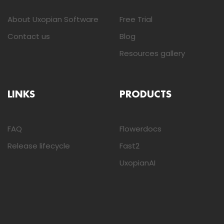
About Uxopian Software
Free Trial
Contact us
Blog
Resources gallery
LINKS
PRODUCTS
FAQ
Flowerdocs
Release lifecycle
Fast2
UxopianAI