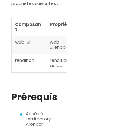
propriétés suivantes :
Composan
Propriété
Valeur
t
web-ui
web-
ou
true
ui.enabled
false
rendition
rendition.en
ou
true
abled
false
Prérequis
Accès à
l’Artifactory
Arondor