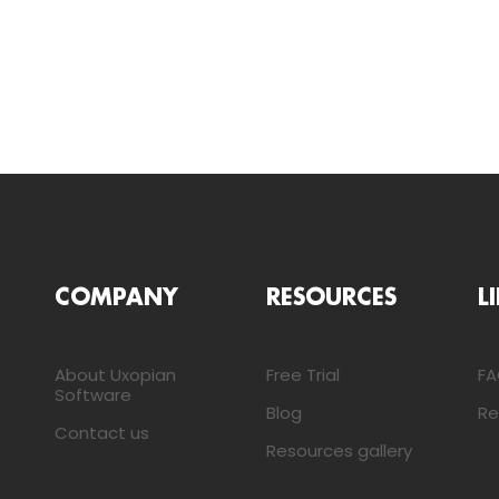
COMPANY
RESOURCES
L
About Uxopian
Free Trial
F
Software
Blog
Re
Contact us
Resources gallery