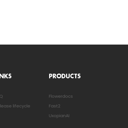
INKS
PRODUCTS
AQ
Flowerdocs
lease lifecycle
Fast2
UxopianAI