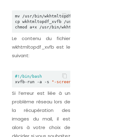
mv /usr/bin/wkhtmltopdf /usr/bin/wkhtmltopdf_nohea
cp wkhtmltopdf_xvfb /usr/bin/wkhtmltopdf

Le contenu du fichier
wkhtmltopdf_xvfb est le
suivant:
xvfb-run -a -s 
"-screen 0 640x480x16"
 /usr/bin/wk
Si l’erreur est liée à un
problème réseau lors de
la récupération des
images du mail, il est
alors à votre choix de
décider si vous souhaitez