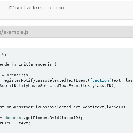
e
Désactive le mode lasso
s/exemple.js
js;

enderjs_init(arenderjs_)

 
=
 arenderjs_

.registerNotifyLassoSelectedTextEvent(
function
(text, las
SubmitNotifyLassoSelectedTextEvent(text,lassoID);

mt_onSubmitNotifyLassoSelectedTextEvent(text,lassoID)

=
document
.getElementById(lassoID);

rHTML 
=
 text;
