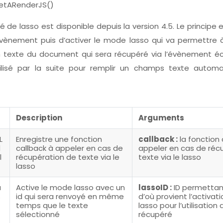
getARenderJS()
é de lasso est disponible depuis la version 4.5. Le principe 
vènement puis d’activer le mode lasso qui va permettre à 
n texte du document qui sera récupéré via l’évènement é
tilisé par la suite pour remplir un champs texte autom
Description
Arguments
L
Enregistre une fonction
callback :
la fonction 
d
callback à appeler en cas de
appeler en cas de réc
l
récupération de texte via le
texte via le lasso
lasso
a
Active le mode lasso avec un
lassoID :
ID permettant
s
id qui sera renvoyé en même
d’où provient l’activa
temps que le texte
lasso pour l’utilisation
sélectionné
récupéré