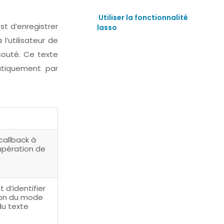
Utiliser la fonctionnalité 
est d’enregistrer
lasso
l’utilisateur de
couté. Ce texte
atiquement par
callback à
upération de
 d’identifier
tion du mode
 du texte