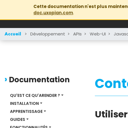
Cette documentation n'est plus mainten
doc.uxopian.com
.
>
Développement
>
APIs
>
Web-UI
>
Javasc
Accueil
Documentation
Cont
QU'EST CE QU'ARENDER ?
INSTALLATION
Utilise
APPRENTISSAGE
GUIDES
FONCTIONNALITÉS