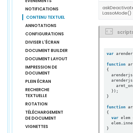
ÉVÈNEMENTS
askDeactivat
NOTIFICATIONS
LassoMode()
CONTENU TEXTUEL
ANNOTATIONS
script
CONFIGURATIONS
DIVISER L'ÉCRAN
DOCUMENT BUILDER
var
 arender
DOCUMENT LAYOUT
function
 ar
IMPRESSION DE 
{

DOCUMENT
  arenderjs
  arenderjs
PLEIN ÉCRAN
    armt_on
RECHERCHE 
  });

TEXTUELLE
}

ROTATION
function
 ar
TÉLÉCHARGEMENT 
{

DE DOCUMENT
var
 elem 
  elem.inne
VIGNETTES
}
