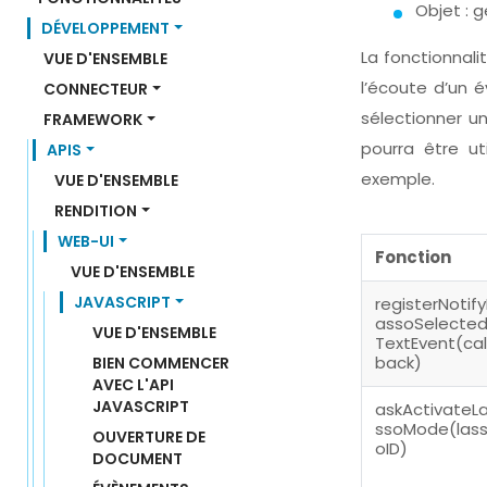
Objet : 
DÉVELOPPEMENT
La fonctionnalit
VUE D'ENSEMBLE
l’écoute d’un é
CONNECTEUR
sélectionner u
FRAMEWORK
pourra être u
APIS
exemple.
VUE D'ENSEMBLE
RENDITION
WEB-UI
Fonction
VUE D'ENSEMBLE
JAVASCRIPT
registerNotify
assoSelecte
VUE D'ENSEMBLE
TextEvent(cal
back)
BIEN COMMENCER 
AVEC L'API 
JAVASCRIPT
askActivateL
ssoMode(las
OUVERTURE DE 
oID)
DOCUMENT