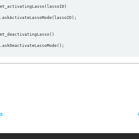
mt_activatingLasso(lassoID)

.askActivateLassoMode(lassoID); 

mt_deactivatingLasso()

.askDeactivateLassoMode();

ns