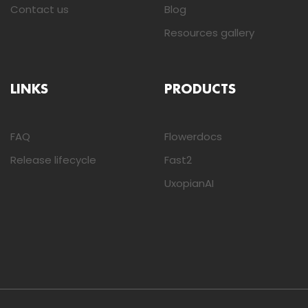
Contact us
Blog
Resources gallery
LINKS
PRODUCTS
FAQ
Flowerdocs
Release lifecycle
Fast2
UxopianAI