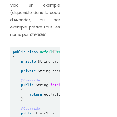
Voici un exemple
(disponible dans le code
d’ARender) qui par
exemple préfixe tous les
noms par
arender
public
class
DefaultPrefixerDisplayNameProvider
i
{
private
 String prefix 
=
"arender"
;
private
 String separator 
=
"-"
;
@Override
public
 String 
fetchDisplayName
(
String origina
{
return
 getPrefixedString
(
originalCreatorN
}
@Override
public
 List
<
String
>
fetchDisplayNames
(
List
<
St