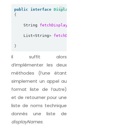
public
interface
DisplayNameProvider
{
    String 
fetchDisplayName
(
String originalCreato
    List
<
String
>
fetchDisplayNames
(
List
<
String
>
 o
}
Il suffit alors
d’implémenter les deux
méthodes (l’une étant
simplement un appel au
format liste de l’autre)
et de retourner pour une
liste de noms technique
donnés une liste de
displayNames
.