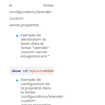
le fichier
configurations/arender-
custom-
server.properties
:
Exemple de
déclaration du
bean dans le
fichier *arender-
custom-server-
integration.xml *:
<bean
id=
"myCustomNameProvider"
class=
"com.arondo
Exemple de
configuration de
la propriété dans
le fichier
configurations/arender-
custom-
server.properties
: