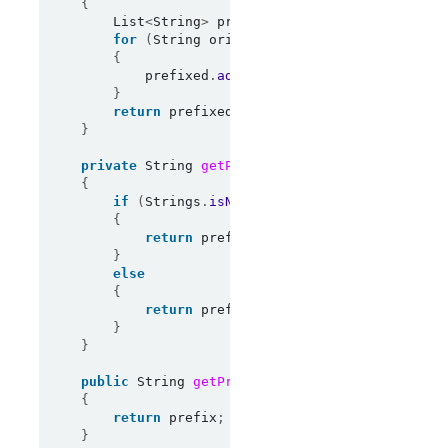
{
        List
<
String
>
 prefixed 
=
new
 ArrayList
<
Str
for
(
String originalCreatorName 
:
 origina
{
            prefixed
.
add
(
getPrefixedString
(
origin
}
return
 prefixed
;
}
private
 String 
getPrefixedString
(
String origi
{
if
(
Strings
.
isNullOrEmpty
(
originalCreator
{
return
 prefix
;
}
else
{
return
 prefix 
+
 separator 
+
 originalC
}
}
public
 String 
getPrefix
()
{
return
 prefix
;
}