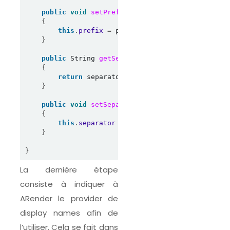
public
void
setPrefix
(
String prefix
)
{
this
.
prefix
=
 prefix
;
}
public
 String 
getSeparator
()
{
return
 separator
;
}
public
void
setSeparator
(
String separator
)
{
this
.
separator
=
 separator
;
}
}
La dernière étape
consiste à indiquer à
ARender le provider de
display names afin de
l’utiliser. Cela se fait dans