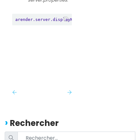
arender.server.displayName.provider
=
myCustomNameP
Rechercher