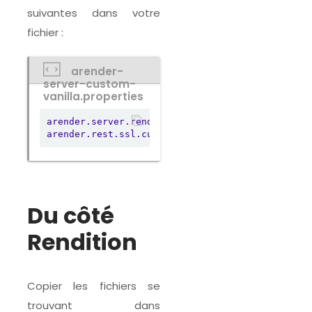
suivantes dans votre
fichier :
arender-
server-custom-
vanilla.properties
arender.server.rendition.hosts
=
https://NOM_HÔTE
arender.rest.ssl.custom.use
=
true
Du côté
Rendition
Copier les fichiers se
trouvant dans