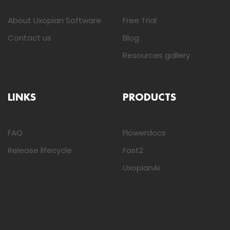
About Uxopian Software
Free Trial
Contact us
Blog
Resources gallery
LINKS
PRODUCTS
FAQ
Flowerdocs
Release lifecycle
Fast2
UxopianAI