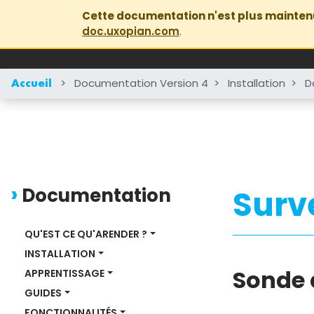
Cette documentation n'est plus mainten
doc.uxopian.com
.
>
Documentation Version 4
>
Installation
>
D
Accueil
Documentation
Surv
QU'EST CE QU'ARENDER ?
INSTALLATION
Sonde 
APPRENTISSAGE
GUIDES
FONCTIONNALITÉS