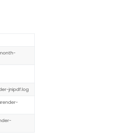
-month-
r-jnipdf.log
arender-
nder-