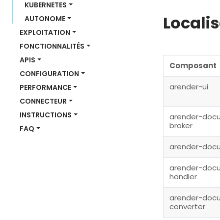
KUBERNETES
Localis
AUTONOME
EXPLOITATION
FONCTIONNALITÉS
APIS
Composant
CONFIGURATION
arender-ui
PERFORMANCE
CONNECTEUR
INSTRUCTIONS
arender-docu
broker
FAQ
arender-doc
arender-doc
handler
arender-doc
converter