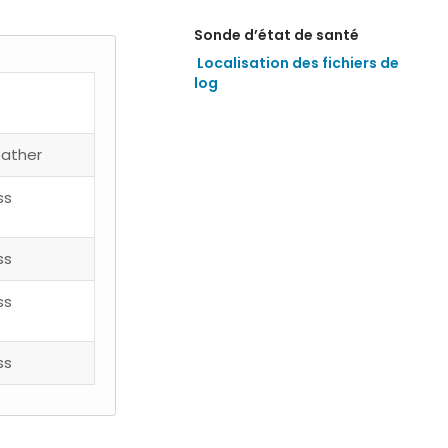
Sonde d’état de santé
Localisation des fichiers de 
log
ather
ss
ss
ss
ss