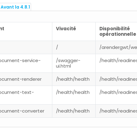
 Avant la 4.8.1
nt
Vivacité
Disponibilité
opérationnelle
/
/arendergwt/we
ocument-service-
/swagger-
/health/readine
ui.html
ocument-renderer
/health/health
/health/readine
ocument-text-
/health/health
/health/readine
ocument-converter
/health/health
/health/readine