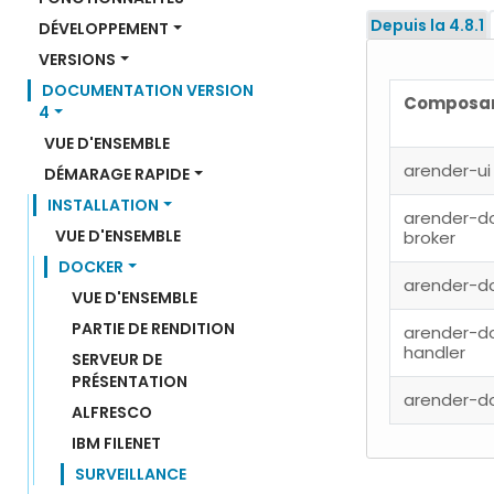
Depuis la 4.8.1
DÉVELOPPEMENT
VERSIONS
DOCUMENTATION VERSION 
Composa
4
VUE D'ENSEMBLE
arender-ui
DÉMARAGE RAPIDE
INSTALLATION
arender-d
VUE D'ENSEMBLE
broker
DOCKER
arender-d
VUE D'ENSEMBLE
PARTIE DE RENDITION
arender-d
handler
SERVEUR DE 
PRÉSENTATION
arender-d
ALFRESCO
IBM FILENET
SURVEILLANCE