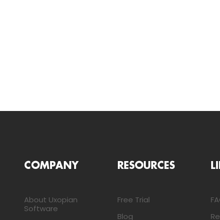
COMPANY
RESOURCES
L
About Uxopian
Free Trial
F
Software
Blog
Re