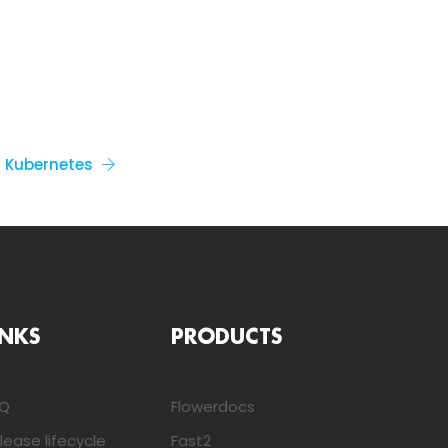
Kubernetes
INKS
PRODUCTS
AQ
Flowerdocs
lease lifecycle
Fast2