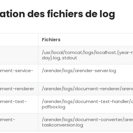
ation des fichiers de log
Fichiers
/usr/local/tomcat/logs/localhost.{year
day}.log, stdout
ment-service-
/arender/logs/arender-server.log
ument-renderer
/arender/logs/document-renderer/arende
ument-text-
/arender/logs/document-text-handler/
pdfbox.log
ument-
/arender/logs/document-converter/are
taskconversion.log