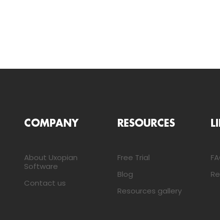
COMPANY
RESOURCES
L
About Uxopian
Free Trial
F
Software
Blog
Re
Contact us
Resources gallery