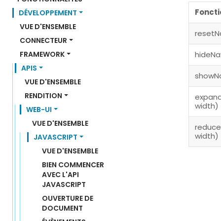
Foncti
DÉVELOPPEMENT
VUE D'ENSEMBLE
resetN
CONNECTEUR
FRAMEWORK
hideNa
APIS
showNa
VUE D'ENSEMBLE
RENDITION
expand
width)
WEB-UI
VUE D'ENSEMBLE
reduce
width)
JAVASCRIPT
VUE D'ENSEMBLE
BIEN COMMENCER 
AVEC L'API 
JAVASCRIPT
OUVERTURE DE 
DOCUMENT