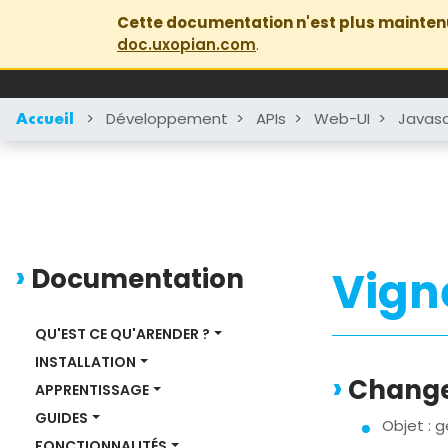
Cette documentation n'est plus mainten
doc.uxopian.com
.
>
Développement
>
APIs
>
Web-UI
>
Javasc
Accueil
Documentation
Vign
QU'EST CE QU'ARENDER ?
INSTALLATION
Change
APPRENTISSAGE
GUIDES
Objet : 
FONCTIONNALITÉS