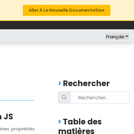
Aller À La Nouvelle Documentation
FREE TRIAL
COMPANY
Rechercher
n JS
Table des
aines propriétés
matières