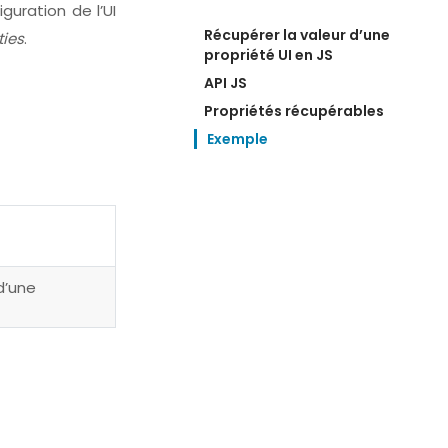
iguration de l’UI
Récupérer la valeur d’une 
ties
.
propriété UI en JS
API JS
Propriétés récupérables
Exemple
d’une