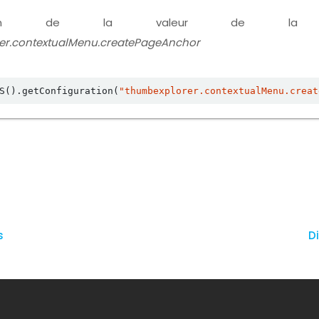
ration de la valeur de la pr
er.contextualMenu.createPageAnchor
S().getConfiguration(
"thumbexplorer.contextualMenu.creat
s
Di