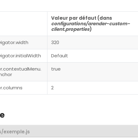
Valeur par défaut (dans
configurations/arender-custom-
client.properties
)
gator.width
320
ator.initialWidth
Default
r.contextualMenu.
true
nchor
r.columns
2
e
s/exemple.js