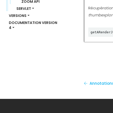
ZOOM API
Récupé
SERVLET
thumbexplor
VERSIONS
DOCUMENTATION VERSION 
4
getARenderJ
Annotation