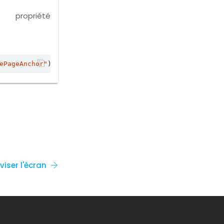
opriété
ePageAnchor"
viser l'écran