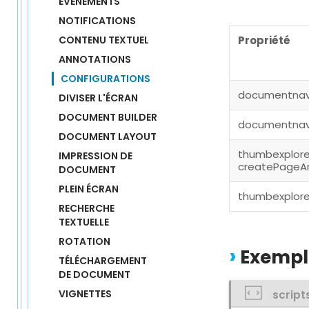
ÉVÈNEMENTS
NOTIFICATIONS
CONTENU TEXTUEL
Propriété
ANNOTATIONS
CONFIGURATIONS
documentnavi
DIVISER L'ÉCRAN
DOCUMENT BUILDER
documentnavig
DOCUMENT LAYOUT
thumbexplore
IMPRESSION DE 
createPageA
DOCUMENT
PLEIN ÉCRAN
thumbexplore
RECHERCHE 
TEXTUELLE
ROTATION
Exempl
TÉLÉCHARGEMENT 
DE DOCUMENT
VIGNETTES
script