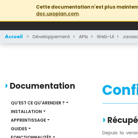
Cette documentation n'est plus mainten
doc.uxopian.com
.
>
Développement
>
APIs
>
Web-UI
>
Javasc
Accueil
Documentation
Conf
QU'EST CE QU'ARENDER ?
INSTALLATION
Récupér
APPRENTISSAGE
GUIDES
Depuis la versi
FONCTIONNALITÉS