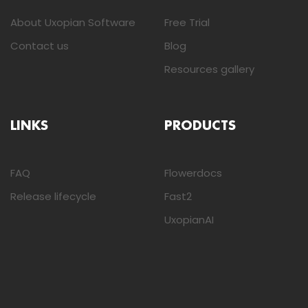
About Uxopian Software
Free Trial
Contact us
Blog
Resources gallery
LINKS
PRODUCTS
FAQ
Flowerdocs
Release lifecycle
Fast2
UxopianAI