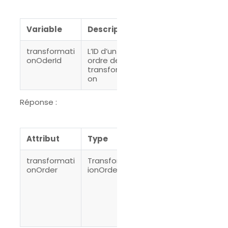
Variable
Description
transformati
L’ID d’un
onOderId
ordre de
transformati
on
Réponse :
Attribut
Type
Description
transformati
Transformat
Contient
onOrder
ionOrder
toutes les
informations
relatives au
Transformat
ionOrderId
donné