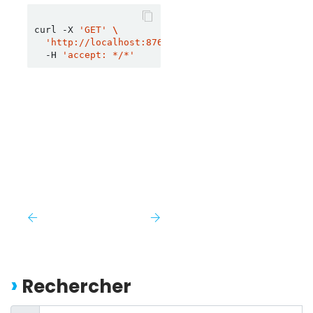
curl -X 
'GET'
'http://localhost:8761/transformations/123e4567
  -H 
'accept: */*'
Rechercher