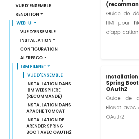
(recomman
VUE D'ENSEMBLE
Guide de dé
RENDITION
HMI pour Fi
WEB-UI
VUE D'ENSEMBLE
d’applicatio
INSTALLATION
CONFIGURATION
ALFRESCO
IBM FILENET
VUE D'ENSEMBLE
Installatio
Spring Boot
INSTALLATION DANS 
OAuth2
IBM WEBSPHERE 
(RECOMMANDÉ)
Guide de d
INSTALLATION DANS 
FileNet avec
APACHE TOMCAT
OAuth2
INSTALLATION DE 
ARENDER SPRING 
BOOT AVEC OAUTH2