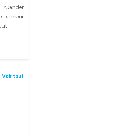
e ARender
e serveur
cat
Voir tout