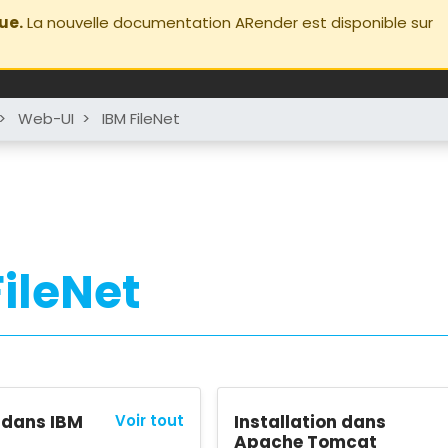
ue.
La nouvelle documentation ARender est disponible sur
>
Web-UI
>
IBM FileNet
FileNet
n dans IBM
Voir tout
Installation dans
Apache Tomcat