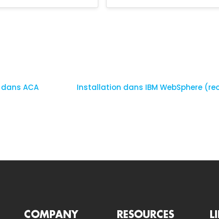
n dans ACA
Installation dans IBM WebSphere (
COMPANY
RESOURCES
L