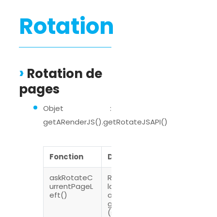
Rotation
Rotation de
pages
Objet :
getARenderJS().getRotateJSAPI()
Fonction
Description
askRotateC
Rotation de
urrentPageL
la page
eft()
active sur la
gauche
(sens