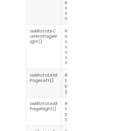
inverse des
aiguilles
d’une
montre)
askRotateC
Rotation de
urrentPageR
la page
ight()
active sur la
droite (sens
des aiguilles
d’une
montre)
askRotateAll
Rotation de
PageLeft()
toutes les
pages sur la
gauche
askRotateAll
Rotation de
PageRight()
toutes les
pages sur la
droite