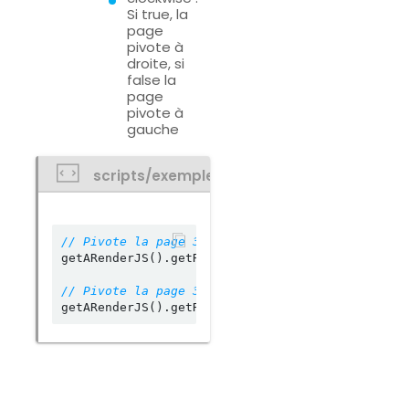
Si true, la
page
pivote à
droite, si
false la
page
pivote à
gauche
scripts/exemple.js
getARenderJS().getRotateJSAPI().askRotatePage(
2
getARenderJS().getRotateJSAPI().askRotatePage(
2