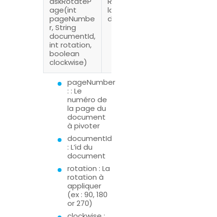
askRotateP
Rotation de
age(int
la page du
pageNumbe
document
r, String
documentId,
int rotation,
boolean
clockwise)
pageNumber
: : Le
numéro de
la page du
document
à pivoter
documentId
: L’id du
document
rotation : La
rotation à
appliquer
(ex : 90, 180
or 270)
clockwise :