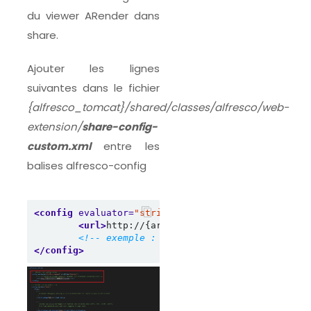
du viewer ARender dans
share.
Ajouter les lignes
suivantes dans le fichier
{alfresco_tomcat}/shared/classes/alfresco/web-
extension/
share-config-
custom.xml
entre les
balises alfresco-config
<config
evaluator=
"string-compare"
condition=
"Are
<url>
http://{arender_serveur}:{arender_po
<!-- exemple : <url>http://192.168.1.8:80
</config>