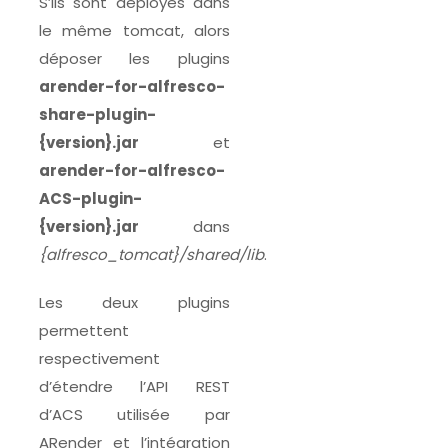
S’ils sont déployés dans
le même tomcat, alors
déposer les plugins
arender-for-alfresco-
share-plugin-
{version}.jar
et
arender-for-alfresco-
ACS-plugin-
{version}.jar
dans
{alfresco_tomcat}/shared/lib
.
Les deux plugins
permettent
respectivement
d’étendre l’API REST
d’ACS utilisée par
ARender et l’intégration