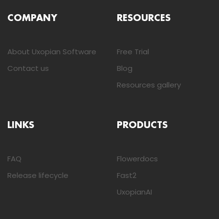
COMPANY
RESOURCES
About Uxopian Software
Free Trial
Contact us
Blog
Resources gallery
LINKS
PRODUCTS
FAQ
Flowerdocs
Release lifecycle
Fast2
UxopianAI